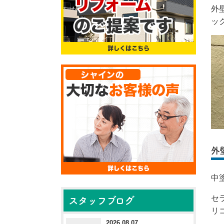
外
ッ
外
中
セ
スタッフブログ
リ
2026.08.07