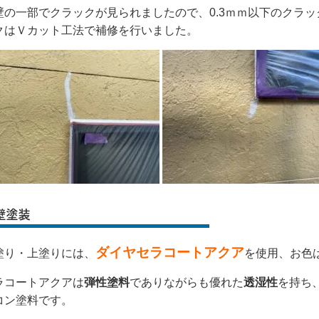
壁の一部でクラックが見られましたので、0.3ｍｍ以下のクラッ
クはＶカット工法で補修を行いました。
壁塗装
ダイヤセラコートアクア
塗り・上塗りには、
を使用、お色
ラコートアクアは
弾性塗料
でありながらも優れた
透湿性
を持ち
コン塗料です。