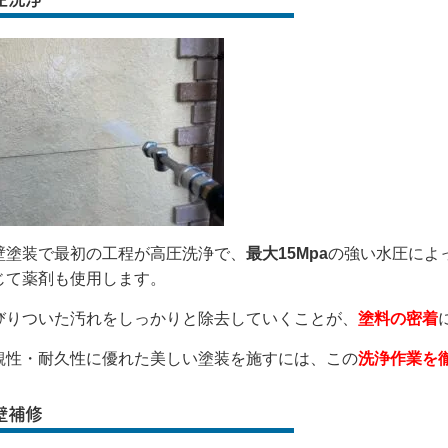
壁塗装で最初の工程が高圧洗浄で、
最大15Mpa
の強い水圧によ
じて薬剤も使用します。
びりついた汚れをしっかりと除去していくことが、
塗料の密着
観性・耐久性に優れた美しい塗装を施すには、この
洗浄作業を
壁補修