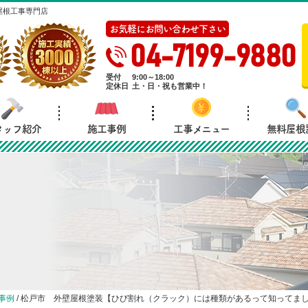
屋根工事専門店
お気軽にお問い合わせ下さい
04-7199-9880
受付
9:00～18:00
定休日
土・日・祝も営業中！
タッフ紹介
施工事例
工事メニュー
無料屋根
事例
/
松戸市 外壁屋根塗装【ひび割れ（クラック）には種類があるって知ってま