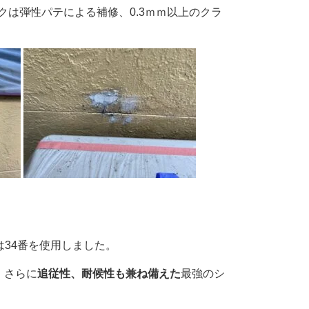
クは弾性パテによる補修、0.3ｍｍ以上のクラ
は34番を使用しました。
、さらに
追従性、耐候性も兼ね備えた
最強のシ