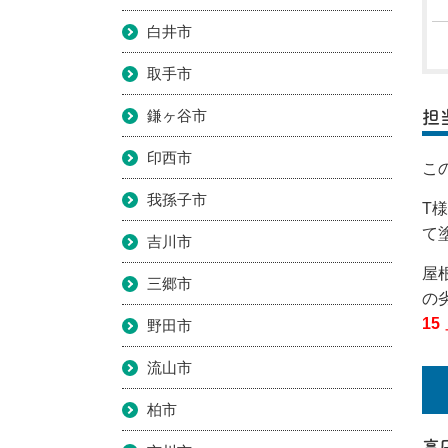
白井市
取手市
鎌ヶ谷市
担
印西市
こ
我孫子市
T
て
吉川市
屋
三郷市
の
15
野田市
流山市
柏市
高