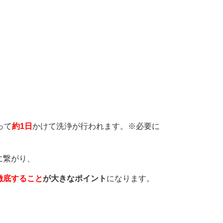
って
約1日
かけて洗浄が行われます。※必要に
に繋がり、
徹底すること
が大きなポイント
になります。