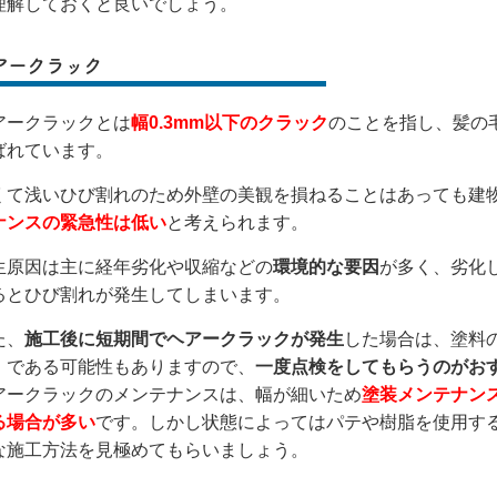
理解しておくと良いでしょう。
アークラック
アークラックとは
幅0.3mm以下のクラック
のことを指し、髪の
ばれています。
くて浅いひび割れのため外壁の美観を損ねることはあっても建
ナンスの緊急性は低い
と考えられます。
生原因は主に経年劣化や収縮などの
環境的な要因
が多く、劣化
るとひび割れが発生してしまいます。
た、
施工後に短期間でヘアークラックが発生
した場合は、塗料
）である可能性もありますので、
一度点検をしてもらうのがお
アークラックのメンテナンスは、幅が細いため
塗装メンテナン
る場合が多い
です。しかし状態によってはパテや樹脂を使用す
な施工方法を見極めてもらいましょう。