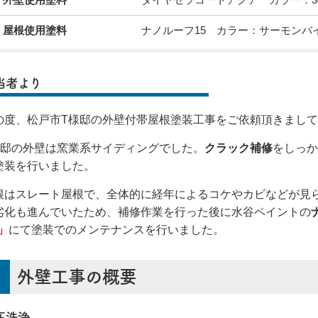
屋根使用塗料
ナノルーフ15 カラー：サーモンバ
当者より
の度、松戸市T様邸の外壁付帯屋根塗装工事をご依頼頂きまし
様邸の外壁は窯業系サイディングでした。
クラック補修
をしっか
塗装を行いました。
根はスレート屋根で、全体的に経年によるコケやカビなどが見
劣化も進んでいたため、補修作業を行った後に水谷ペイントの
 」
にて塗装でのメンテナンスを行いました。
外壁工事の概要
圧洗浄