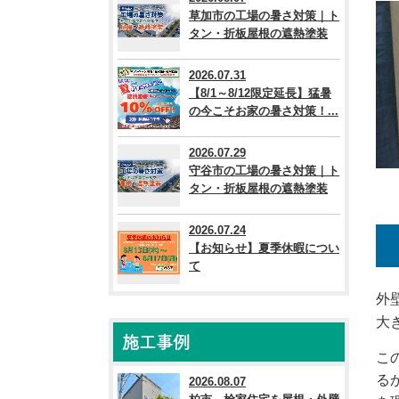
草加市の工場の暑さ対策｜ト
タン・折板屋根の遮熱塗装
2026.07.31
【8/1～8/12限定延長】猛暑
の今こそお家の暑さ対策！...
2026.07.29
守谷市の工場の暑さ対策｜ト
タン・折板屋根の遮熱塗装
2026.07.24
【お知らせ】夏季休暇につい
て
外
大
施工事例
こ
る
2026.08.07