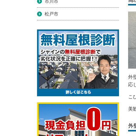
市川市
松戸市
外
応
こ
美
外