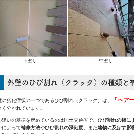
下塗り
中塗り
外壁のひび割れ（クラック）の種類と
「ヘア
壁の劣化症状の一つであるひび割れ（クラック）は、
きく分かれています。
の違いの基準を定めているのは国土交通省で、
ひび割れの幅に
かによって
補修方法
や
ひび割れの深刻度
、また
建物に及ぼす影