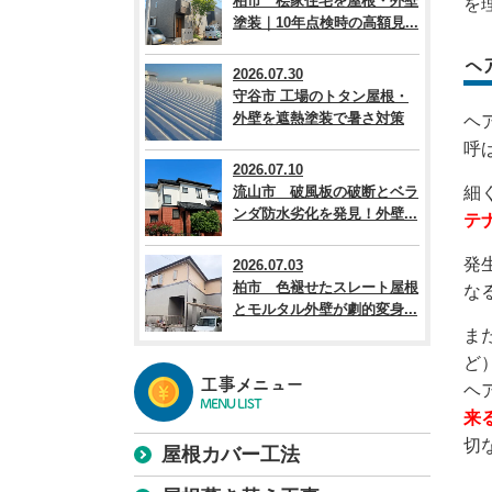
柏市 桧家住宅を屋根・外壁
を
塗装｜10年点検時の高額見...
ヘ
2026.07.30
守谷市 工場のトタン屋根・
外壁を遮熱塗装で暑さ対策
ヘ
呼
2026.07.10
流山市 破風板の破断とベラ
細
ンダ防水劣化を発見！外壁...
テ
発
2026.07.03
柏市 色褪せたスレート屋根
な
とモルタル外壁が劇的変身...
ま
ど
工事メニュー
ヘ
MENU LIST
来
切
屋根カバー工法