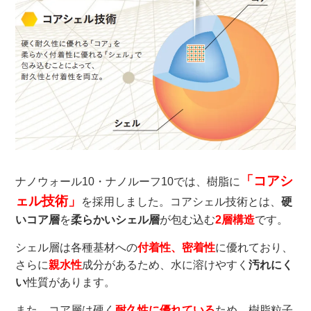
「コアシ
ナノウォール10・ナノルーフ10では、樹脂に
ェル技術」
を採用しました。コアシェル技術とは、
硬
いコア層
を
柔らかいシェル層
が包む込む
2層構造
です。
シェル層は各種基材への
付着性、密着性
に優れており、
さらに
親水性
成分があるため、水に溶けやすく
汚れにく
い
性質があります。
また、コア層は硬く
耐久性に優れている
ため、樹脂粒子