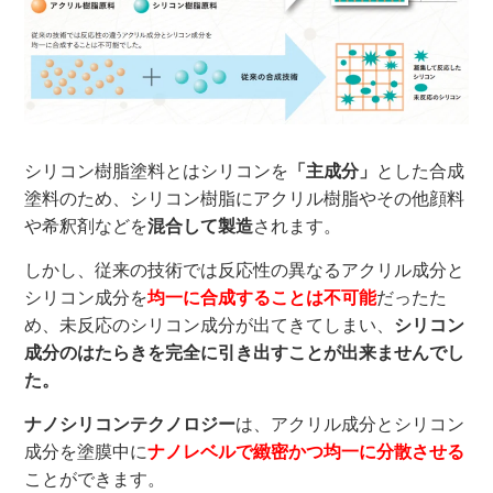
シリコン樹脂塗料とはシリコンを
「主成分」
とした合成
塗料のため、シリコン樹脂にアクリル樹脂やその他顔料
や希釈剤などを
混合して製造
されます。
しかし、従来の技術では反応性の異なるアクリル成分と
シリコン成分を
均一に合成することは不可能
だったた
め、未反応のシリコン成分が出てきてしまい、
シリコン
成分のはたらきを完全に引き出すことが出来ませんでし
た。
ナノシリコンテクノロジー
は、アクリル成分とシリコン
成分を塗膜中に
ナノレベルで緻密かつ均一に分散させる
ことができます。