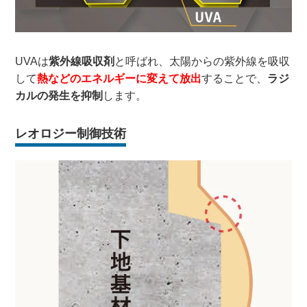
UVAは
紫外線吸収剤
と呼ばれ、太陽からの紫外線を吸収
して
熱などのエネルギーに変えて放出
することで、
ラジ
カルの発生を抑制
します。
レオロジー制御技術