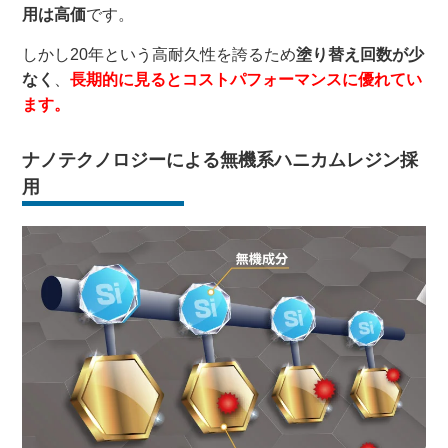
用は高価
です。
しかし20年という高耐久性を誇るため
塗り替え回数が少
なく
、
長期的に見るとコストパフォーマンスに優れてい
ます。
ナノテクノロジーによる無機系ハニカムレジン採
用