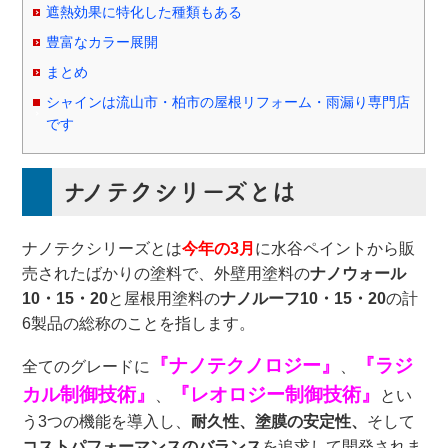
遮熱効果に特化した種類もある
豊富なカラー展開
まとめ
シャインは流山市・柏市の屋根リフォーム・雨漏り専門店
です
ナノテクシリーズとは
ナノテクシリーズとは
今年の3月
に水谷ペイントから販
売されたばかりの塗料で、外壁用塗料の
ナノウォール
10・15・20
と屋根用塗料の
ナノルーフ10・15・20
の計
6製品の総称のことを指します。
『ナノテクノロジー』
『ラジ
全てのグレードに
、
カル制御技術』
『レオロジー制御技術』
、
とい
う3つの機能を導入し、
耐久性、塗膜の安定性、
そして
コストパフォーマンスのバランス
を追求して開発されま