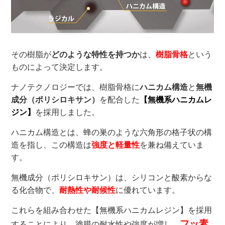
その樹脂が
どのような特性を持つか
は、
樹脂骨格
という
ものによって決定します。
ナノテクノロジーでは、樹脂骨格に
ハニカム構造
と
無機
成分（ポリシロキサン）
を配合した
【無機系ハニカムレ
ジン】
を採用しました。
ハニカム構造とは、蜂の巣のような六角形の格子状の構
造を指し、この構造は
強度と軽量性
を兼ね備えていま
す。
無機成分（ポリシロキサン）は、シリコンと酸素からな
る化合物で、
耐熱性や耐候性
に優れています。
これらを組み合わせた【無機系ハニカムレジン】を採用
フッ素
することにより、塗膜の耐水性や強度が増し、