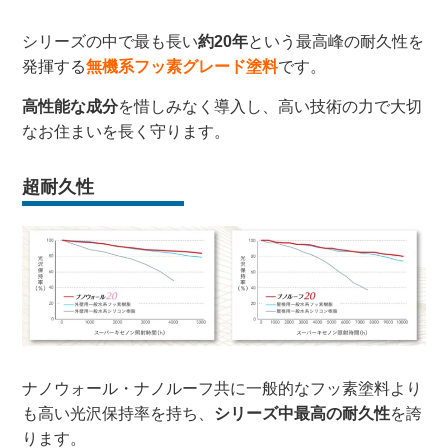
シリーズの中で最も長い
約20年
という最高峰の耐久性を
発揮する
無機系フッ素グレード塗料
です。
高性能な成分
を惜しみなく導入し、高い技術の力で大切
なお住まいを長く守ります。
超耐久性
ナノウォール・ナノルーフ共に一般的なフッ素塗料より
も高い光沢保持率を持ち、
シリーズ中最高の耐久性
を誇
ります。