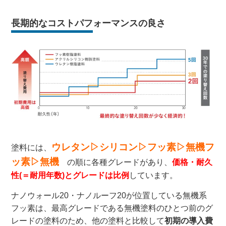
長期的なコストパフォーマンスの良さ
ウレタン▷シリコン▷フッ素▷無機フ
塗料には、
ッ素▷無機
の順に各種グレードがあり、
価格・耐久
性(＝耐用年数)とグレードは比例
しています。
ナノウォール20・ナノルーフ20が位置している無機系
フッ素は、最高グレードである無機塗料のひとつ前のグ
レードの塗料のため、他の塗料と比較して
初期の導入費