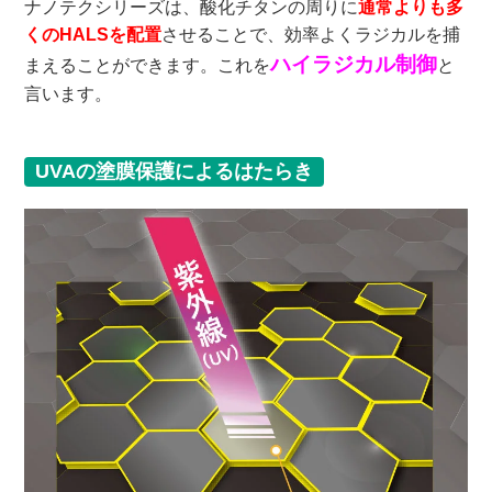
ナノテクシリーズは、酸化チタンの周りに
通常よりも多
くのHALSを配置
させることで、効率よくラジカルを捕
ハイラジカル制御
まえることができます。これを
と
言います。
UVAの塗膜保護によるはたらき