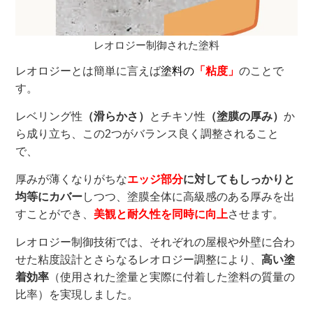
レオロジー制御された塗料
レオロジーとは簡単に言えば
塗料の
「粘度」
のことで
す。
レベリング性
（滑らかさ）
とチキソ性
（塗膜の厚み）
か
ら成り立ち、この2つがバランス良く調整されること
で、
厚みが薄くなりがちな
エッジ部分
に対してもしっかりと
均等にカバー
しつつ、塗膜全体に高級感のある厚みを出
すことができ、
美観と耐久性を同時に向上
させます。
レオロジー制御技術では、それぞれの屋根や外壁に合わ
せた粘度設計とさらなるレオロジー調整により、
高い塗
着効率
（使用された塗量と実際に付着した塗料の質量の
比率）を実現しました。