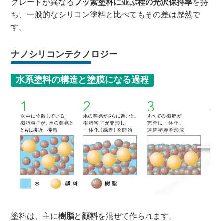
グレードが異なる
フッ素塗料に並ぶ程の光沢保持率
を持
ち、一般的なシリコン塗料と比べてもその差は歴然で
す。
ナノシリコンテクノロジー
水系塗料の構造と塗膜になる過程
塗料は、主に
樹脂
と
顔料
を混ぜて作られます。