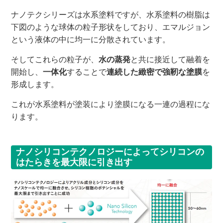
ナノテクシリーズは水系塗料ですが、水系塗料の樹脂は
下図のような球体の粒子形状をしており、エマルジョン
という液体の中に均一に分散されています。
そしてこれらの粒子が、
水の蒸発
と共に接近して融着を
開始し、
一体化
することで
連続した緻密で強靭な塗膜
を
形成します。
これが水系塗料が塗装により塗膜になる一連の過程にな
ります。
ナノシリコンテクノロジーによってシリコンの
はたらきを最大限に引き出す