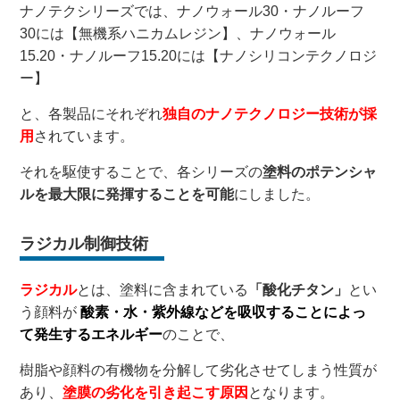
ナノテクシリーズでは、ナノウォール30・ナノルーフ
30には【無機系ハニカムレジン】、ナノウォール
15.20・ナノルーフ15.20には【ナノシリコンテクノロジ
ー】
と、各製品にそれぞれ
独自のナノテクノロジー技術が採
用
されています。
それを駆使することで、各シリーズの
塗料のポテンシャ
ルを最大限に発揮することを可能
にしました。
ラジカル制御技術
ラジカル
とは、塗料に含まれている
「酸化チタン」
とい
う顔料が
酸素・水・紫外線などを吸収することによっ
て発生するエネルギー
のことで、
樹脂や顔料の有機物を分解して劣化させてしまう性質が
あり、
塗膜の劣化を引き起こす原因
となります。