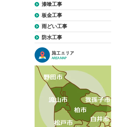
漆喰工事
板金工事
雨どい工事
防水工事
施工エリア
AREA MAP