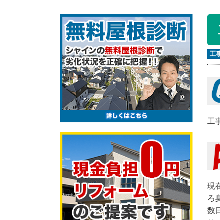
工
工
現
ろ
数