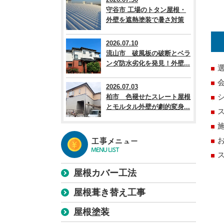
守谷市 工場のトタン屋根・
外壁を遮熱塗装で暑さ対策
2026.07.10
流山市 破風板の破断とベラ
ンダ防水劣化を発見！外壁...
2026.07.03
柏市 色褪せたスレート屋根
とモルタル外壁が劇的変身...
工事メニュー
MENU LIST
屋根カバー工法
屋根葺き替え工事
屋根塗装