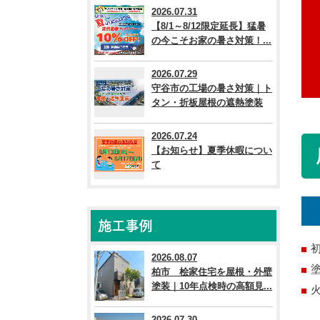
2026.07.31
【8/1～8/12限定延長】猛暑
の今こそお家の暑さ対策！...
2026.07.29
守谷市の工場の暑さ対策｜ト
タン・折板屋根の遮熱塗装
2026.07.24
【お知らせ】夏季休暇につい
て
施工事例
2026.08.07
柏市 桧家住宅を屋根・外壁
塗装｜10年点検時の高額見...
2026.07.30