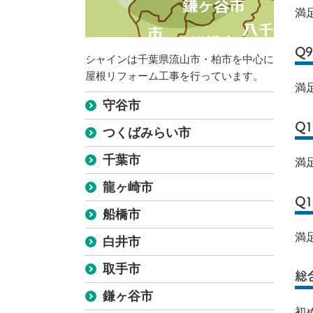
満
Q
シャインは千葉県流山市・柏市を中心に
屋根リフォーム工事を行っています。
満
守谷市
Q
つくばみらい市
千葉市
満
龍ヶ崎市
Q1
船橋市
満
白井市
取手市
総
鎌ヶ谷市
初