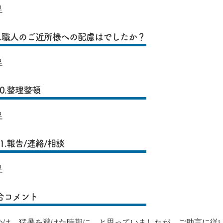
足
9.職人のご近所様への配慮はでしたか？
足
10.整理整頓
足
1.報告/連絡/相談
足
合コメント
めは、猛暑を避けた時期に、と思っていましたが、ご助言に従