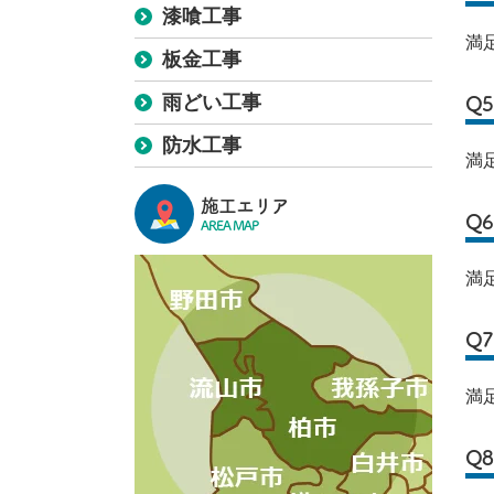
漆喰工事
満
板金工事
雨どい工事
Q
防水工事
満
施工エリア
Q
AREA MAP
満
Q
満
Q