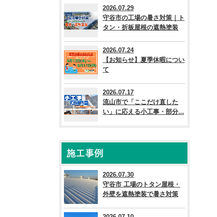
2026.07.29
守谷市の工場の暑さ対策｜ト
タン・折板屋根の遮熱塗装
2026.07.24
【お知らせ】夏季休暇につい
て
2026.07.17
流山市で「ここだけ直した
い」に応える小工事・部分...
施工事例
2026.07.30
守谷市 工場のトタン屋根・
外壁を遮熱塗装で暑さ対策
2026.07.10