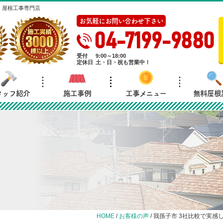
・屋根工事専門店
お気軽にお問い合わせ下さい
04-7199-9880
受付
9:00～18:00
定休日
土・日・祝も営業中！
タッフ紹介
施工事例
工事メニュー
無料屋根
HOME
/
お客様の声
/
我孫子市 3社比較で実感