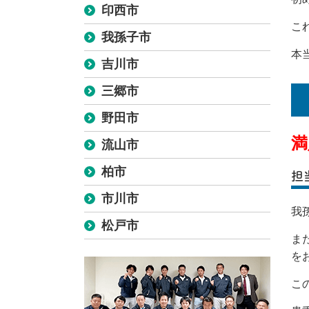
印西市
こ
我孫子市
本
吉川市
三郷市
野田市
満
流山市
柏市
担
市川市
我
松戸市
ま
を
こ