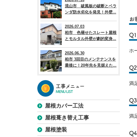
流山市 破風板の破断とベラ
ンダ防水劣化を発見！外壁...
お
2026.07.03
柏市 色褪せたスレート屋根
Q
とモルタル外壁が劇的変身...
ホ
2026.06.30
柏市 3回目のメンテナンスを
最後に！20年先を見据えた...
Q
満
工事メニュー
MENU LIST
Q
屋根カバー工法
満
屋根葺き替え工事
屋根塗装
Q