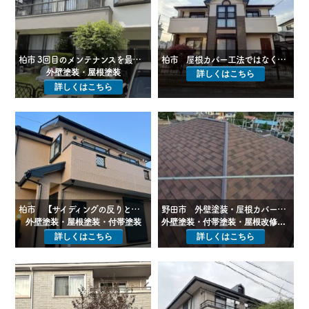
柏市 3回目のメンテナンスを最後に！20年先を見据えた最高峰の無機塗装
柏市 屋根カバー工法ではなく「塗装」でコストを抑え耐久性を高めた塗装プラン
外壁塗装・屋根塗装
詳しくはこちら
詳しくはこちら
柏市 【サイディングの反りと目地欠落を補修｜20年先まで塗り替えをスキップする超高耐候塗装】
野田市 外壁塗装・屋根カバー工事【アーバニー屋根をディプロマットスターでカバー工法】
外壁塗装・屋根塗装・付帯塗装
外壁塗装・付帯塗装・屋根改修（カバー工法）
詳しくはこちら
詳しくはこちら