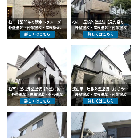
柏市【築20年の積水ハウス｜ダインコンクリート外壁をダイヤスーパーセランフレックスで高耐久塗装】
柏市 屋根外壁塗装【見た目も性能もグレードアップ！スーパーセランフレックス×エシカルプロクールで快適な住まいへ】
外壁塗装・付帯塗装・屋根板金塗装
外壁塗装・屋根塗装・付帯塗装
詳しくはこちら
詳しくはこちら
柏市 屋根外壁塗装【外壁に長寿命塗料＋屋根に遮熱・放熱塗料で夏は遮熱、冬は保温で光熱費を大幅カットでトータルコストダウン】
流山市 屋根外壁塗装【はじめてのメンテナンスに耐久性抜群のハイブリッド無機塗料スーパーセランフレックスで塗装】
外壁塗装・屋根塗装・付帯塗装
外壁塗装・屋根塗装・付帯塗装
詳しくはこちら
詳しくはこちら