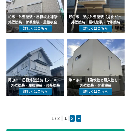
柏市 外壁塗装・屋根板金補修工事【含水率の高い外壁をインディフレッシュセラで塗装・その他雨樋や貫板の補修など】
野田市 屋根外壁塗装【劣化が顕著なスレート屋根を屋根材交換とエシカルプロクールを使用した塗装でメンテナンス】
外壁塗装・付帯塗装・屋根板金補修
外壁塗装・屋根塗装・付帯塗装
詳しくはこちら
詳しくはこちら
野田市 屋根外壁塗装【タイル吹付仕上げのモルタル外壁をスーパーセランフレックスで塗装】
鎌ケ谷市 【柔軟性と耐久性を兼ね合わせたハイブリッド塗料「スーパーセランフレックス」で外壁塗装】
外壁塗装・屋根塗装・付帯塗装
外壁塗装・付帯塗装
詳しくはこちら
詳しくはこちら
1 / 2
1
2
»