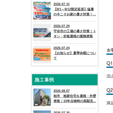
2026.07.31
【8/1～8/12限定延長】猛暑
の今こそお家の暑さ対策！...
2026.07.29
守谷市の工場の暑さ対策｜ト
タン・折板屋根の遮熱塗装
2026.07.24
お
【お知らせ】夏季休暇につい
て
Q
流
施工事例
Q
2026.08.07
柏市 桧家住宅を屋根・外壁
塗装｜10年点検時の高額見...
満
2026.07.30