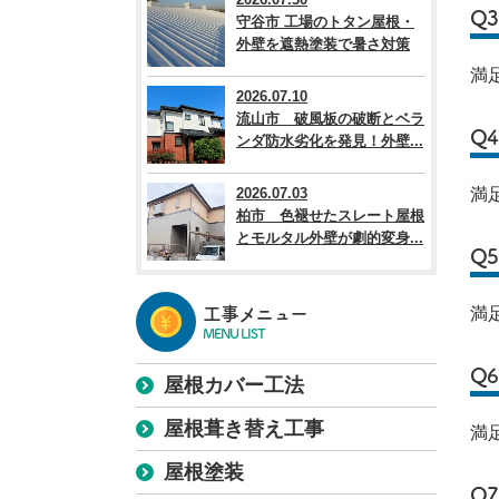
Q
守谷市 工場のトタン屋根・
外壁を遮熱塗装で暑さ対策
満
2026.07.10
流山市 破風板の破断とベラ
Q
ンダ防水劣化を発見！外壁...
2026.07.03
満
柏市 色褪せたスレート屋根
とモルタル外壁が劇的変身...
Q
工事メニュー
満
MENU LIST
Q
屋根カバー工法
屋根葺き替え工事
満
屋根塗装
Q