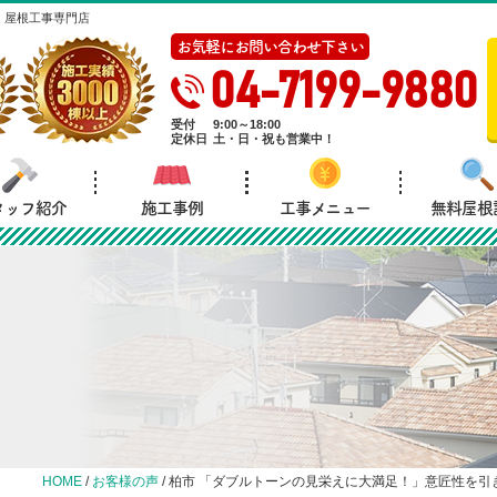
・屋根工事専門店
お気軽にお問い合わせ下さい
04-7199-9880
受付
9:00～18:00
定休日
土・日・祝も営業中！
タッフ紹介
施工事例
工事メニュー
無料屋根
HOME
/
お客様の声
/
柏市 「ダブルトーンの見栄えに大満足！」意匠性を引