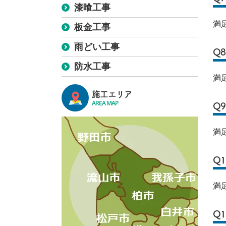
漆喰工事
満
板金工事
雨どい工事
Q
防水工事
満
施工エリア
AREA MAP
Q
満
Q
満
Q1