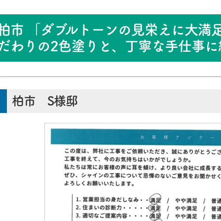
柏市 「ダブルトーンの見栄えに大満
だわりの2色塗りと、丁寧な手仕事
柏市 S様邸