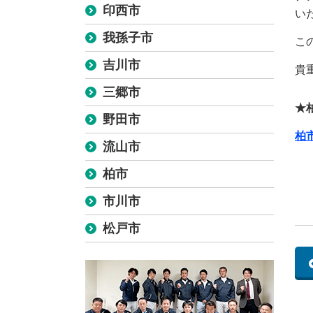
印西市
い
我孫子市
こ
吉川市
貴
三郷市
★
野田市
柏
流山市
柏市
市川市
松戸市