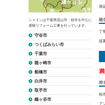
満
総
シャインは千葉県流山市・柏市を中心に
屋根リフォーム工事を行っています。
丁
守谷市
提
つくばみらい市
千葉市
龍ヶ崎市
満
船橋市
白井市
担
取手市
柏
鎌ヶ谷市
ア