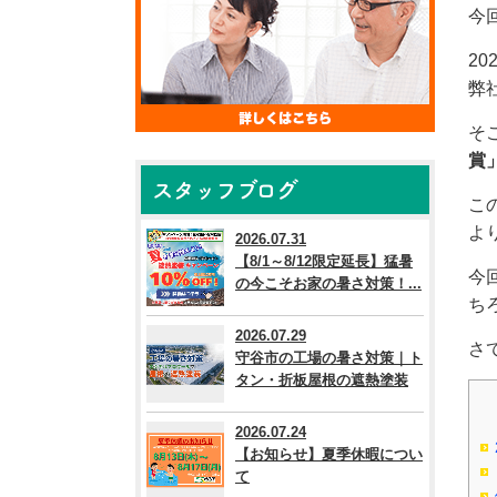
今
2
弊
そ
賞
スタッフブログ
こ
よ
2026.07.31
【8/1～8/12限定延長】猛暑
今
の今こそお家の暑さ対策！...
ち
2026.07.29
さ
守谷市の工場の暑さ対策｜ト
タン・折板屋根の遮熱塗装
2026.07.24
【お知らせ】夏季休暇につい
て