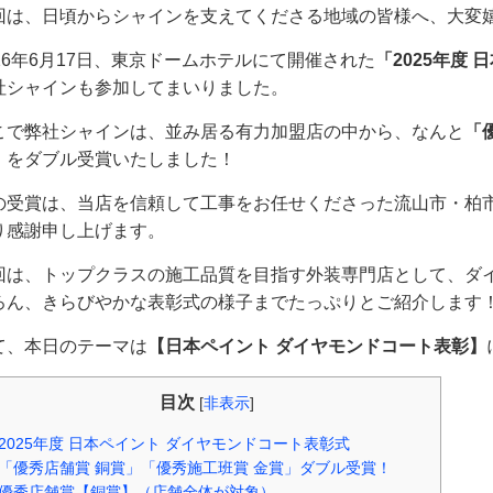
回は、日頃からシャインを支えてくださる地域の皆様へ、大変
026年6月17日、東京ドームホテルにて開催された
「2025年度
社シャインも参加してまいりました。
こで弊社シャインは、並み居る有力加盟店の中から、なんと
「
」
をダブル受賞いたしました！
の受賞は、当店を信頼して工事をお任せくださった流山市・柏
り感謝申し上げます。
回は、トップクラスの施工品質を目指す外装専門店として、ダ
ろん、きらびやかな表彰式の様子までたっぷりとご紹介します
て、本日のテーマは
【日本ペイント ダイヤモンドコート表彰
】
目次
[
非表示
]
2025年度 日本ペイント ダイヤモンドコート表彰式
「優秀店舗賞 銅賞」「優秀施工班賞 金賞」ダブル受賞！
優秀店舗賞【銅賞】（店舗全体が対象）