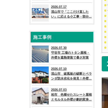
2026.07.17
流山市で「ここだけ直した
い」に応える小工事・部分...
施工事例
2026.07.30
守谷市 工場のトタン屋根・
外壁を遮熱塗装で暑さ対策
2026.07.10
流山市 破風板の破断とベラ
ンダ防水劣化を発見！外壁...
2026.07.03
柏市 色褪せたスレート屋根
とモルタル外壁が劇的変身...