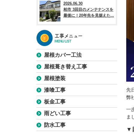
2026.06.30
柏市 3回目のメンテナンスを
最後に！20年先を見据えた...
工事メニュー
MENU LIST
屋根カバー工法
屋根葺き替え工事
屋根塗装
漆喰工事
先
弊
板金工事
一
雨どい工事
ま
防水工事
▼