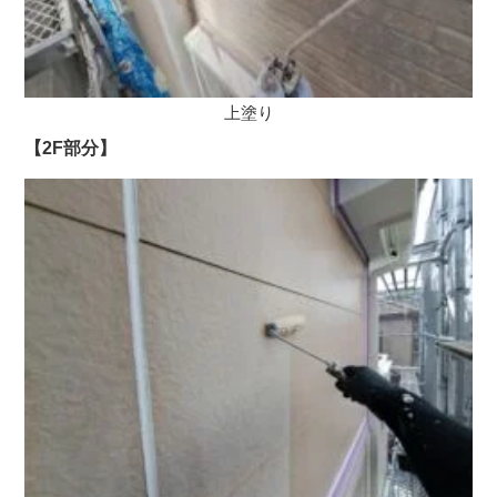
上塗り
【2F部分】