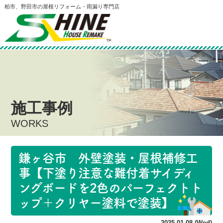
柏市、野田市の屋根リフォーム・雨漏り専門店
施工事例
WORKS
鎌ヶ谷市 外壁塗装・屋根補修工
事【下塗り注意な難付着サイディ
ングボードを2色のパーフェクトト
ップ＋クリヤー塗料で塗装】
2025.01.08 (Wed)