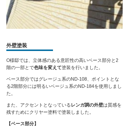
外壁塗装
O様邸では、立体感のある意匠性の高いベース部分と2
階の一部とで
色味を変えて
塗装を行いました。
ベース部分ではグレージュ系のND-108、ポイントとな
る2階部分には明るいベージュ系のND-184を使用しまし
た。
また、アクセントとなっている
レンガ調の外壁
は質感を
残すためにクリヤー塗料で塗装しました。
【ベース部分】