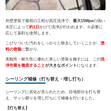
外壁塗装で最初の工程が高圧洗浄で、
最大15Mpa
の強い
水圧によって
約1日
かけて洗浄が行われます。※必要に
応じて薬剤も使用します。
こびりついた汚れをしっかりと除去していくことが、
塗
料の密着
に繋がり、
美観性・耐久性に優れた美しい塗装を施すには、この
洗
浄作業を徹底すること
が大きなポイント
になります。
シーリング補修（打ち替え・増し打ち）
シーリングに劣化が見られたため、目地部分を打ち替
え、サッシ廻りを増し打ちにて補修を行いました。
【打ち替え】