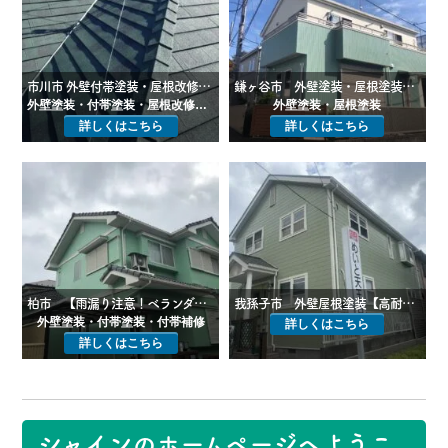
市川市 外壁付帯塗装・屋根改修工事【劣化が激しいフルベスト屋根をディプロマットスターにて葺き替え】
鎌ヶ谷市 外壁塗装・屋根塗装工事 【ソフトリシン吹付のモルタル外壁を透湿性を重視して外壁塗装】
外壁塗装・付帯塗装・屋根改修（葺き替え）
外壁塗装・屋根塗装
詳しくはこちら
詳しくはこちら
柏市 【雨漏り注意！ベランダ笠木の腐食を交換・パーフェクトトップで外壁塗装】
我孫子市 外壁屋根塗装【高耐久性の新塗料・ナノルーフ15で屋根塗装】
外壁塗装・付帯塗装・付帯補修
詳しくはこちら
詳しくはこちら
シャインのホームページへようこ