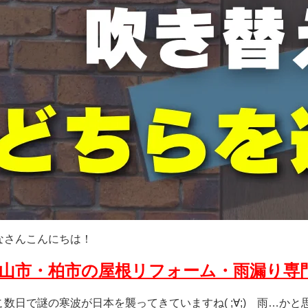
なさんこんにちは！
山市・柏市の屋根リフォーム・雨漏り専
こ数日で謎の寒波が日本を襲ってきていますね( ;∀;) 雨…