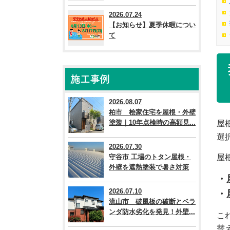
2026.07.24
【お知らせ】夏季休暇につい
て
施工事例
2026.08.07
柏市 桧家住宅を屋根・外壁
塗装｜10年点検時の高額見...
屋
選
2026.07.30
守谷市 工場のトタン屋根・
屋
外壁を遮熱塗装で暑さ対策
・
2026.07.10
・
流山市 破風板の破断とベラ
ンダ防水劣化を発見！外壁...
こ
替