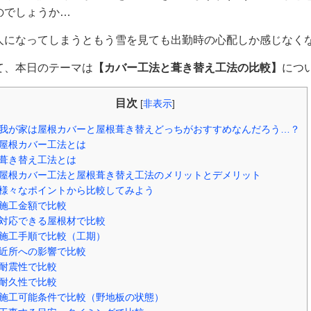
のでしょうか…
人になってしまうともう雪を見ても出勤時の心配しか感じなく
て、本日のテーマは
【カバー工法と葺き替え工法の比較
】
につ
目次
[
非表示
]
我が家は屋根カバーと屋根葺き替えどっちがおすすめなんだろう…？
屋根カバー工法とは
葺き替え工法とは
屋根カバー工法と屋根葺き替え工法のメリットとデメリット
様々なポイントから比較してみよう
施工金額で比較
対応できる屋根材で比較
施工手順で比較（工期）
近所への影響で比較
耐震性で比較
耐久性で比較
施工可能条件で比較（野地板の状態）