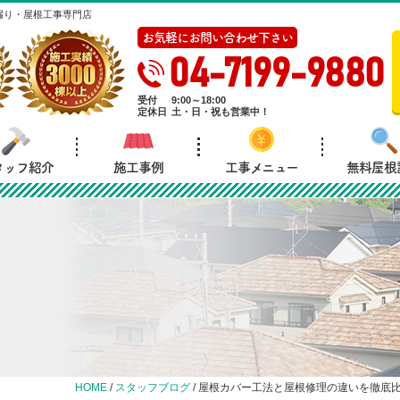
漏り・屋根工事専門店
お気軽にお問い合わせ下さい
04-7199-9880
受付
9:00～18:00
定休日
土・日・祝も営業中！
タッフ紹介
施工事例
工事メニュー
無料屋根
HOME
/
スタッフブログ
/
屋根カバー工法と屋根修理の違いを徹底