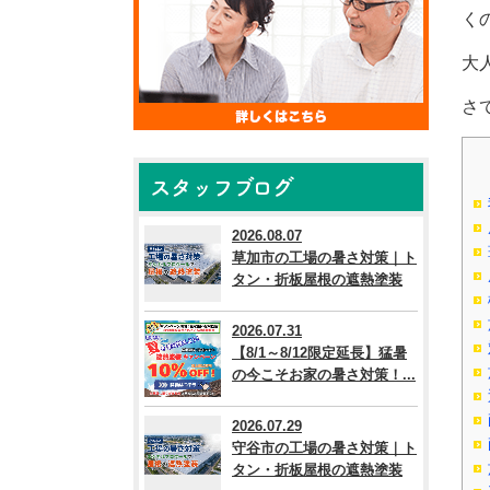
く
大
さ
スタッフブログ
2026.08.07
草加市の工場の暑さ対策｜ト
タン・折板屋根の遮熱塗装
2026.07.31
【8/1～8/12限定延長】猛暑
の今こそお家の暑さ対策！...
2026.07.29
守谷市の工場の暑さ対策｜ト
タン・折板屋根の遮熱塗装