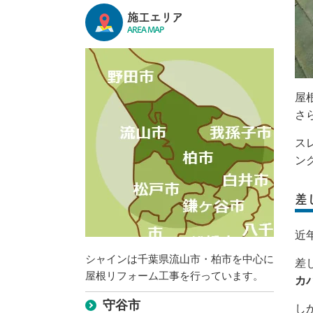
施工エリア
AREA MAP
屋
さ
ス
ン
差
近
シャインは千葉県流山市・柏市を中心に
差
屋根リフォーム工事を行っています。
カ
守谷市
し