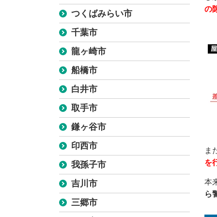
の
つくばみらい市
千葉市
龍ヶ崎市
船橋市
白井市
取手市
鎌ヶ谷市
印西市
ま
を
我孫子市
本
吉川市
ら
三郷市