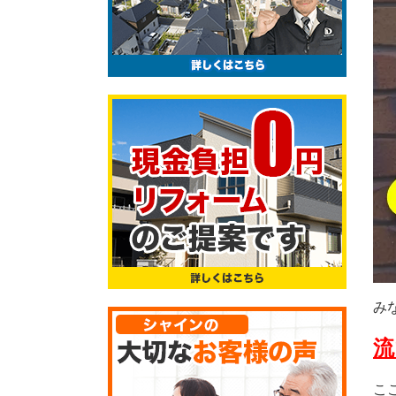
み
流
こ