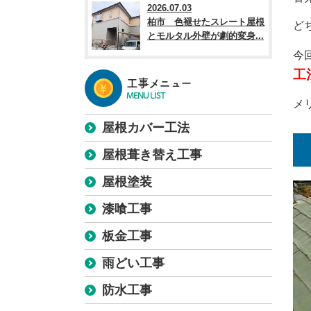
2026.07.03
柏市 色褪せたスレート屋根
ど
とモルタル外壁が劇的変身...
今
工
工事メニュー
MENU LIST
メ
屋根カバー工法
屋根葺き替え工事
屋根塗装
漆喰工事
板金工事
雨どい工事
防水工事