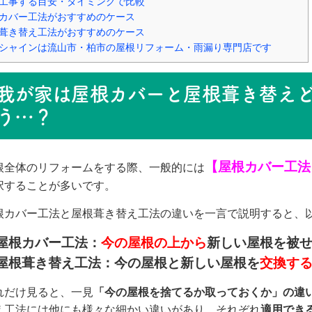
工事する目安・タイミングで比較
カバー工法がおすすめのケース
葺き替え工法がおすすめのケース
シャインは流山市・柏市の屋根リフォーム・雨漏り専門店です
我が家は屋根カバーと屋根葺き替えど
う…？
【屋根カバー工法
根全体のリフォームをする際、一般的には
択することが多いです。
根カバー工法と屋根葺き替え工法の違いを一言で説明すると、
屋根カバー工法：
今の屋根の上から
新しい屋根を被
屋根葺き替え工法：今の屋根と新しい屋根を
交換す
れだけ見ると、一見
「今の屋根を捨てるか取っておくか」の違
え工法には他にも様々な細かい違いがあり、それぞれ
適用でき