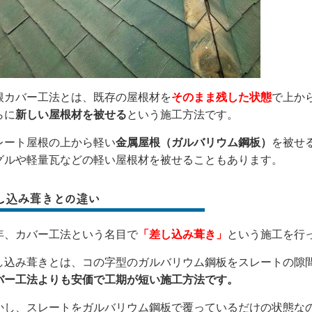
根カバー工法とは、既存の屋根材を
そのまま残した状態
で上か
らに
新しい屋根材を被せる
という施工方法です。
レート屋根の上から軽い
金属屋根（ガルバリウム鋼板）
を被せ
グルや軽量瓦などの軽い屋根材を被せることもあります。
し込み葺きとの違い
年、カバー工法という名目で
「差し込み葺き」
という施工を行
し込み葺きとは、コの字型のガルバリウム鋼板をスレートの隙
バー工法よりも安価で工期が短い施工方法です。
かし、スレートをガルバリウム鋼板で覆っているだけの状態な