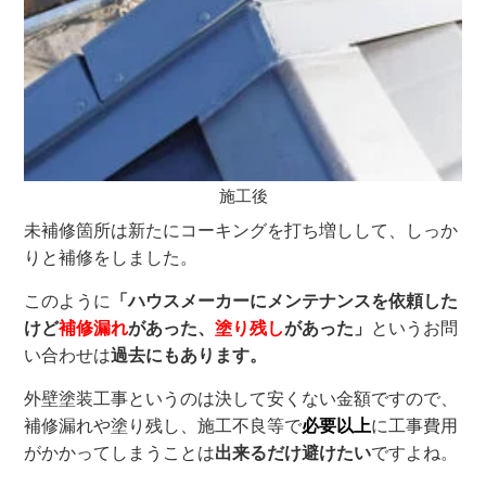
施工後
未補修箇所は新たにコーキングを打ち増しして、しっか
りと補修をしました。
このように
「ハウスメーカーにメンテナンスを依頼した
けど
補修漏れ
があった、
塗り残し
があった」
というお問
い合わせは
過去にもあります。
外壁塗装工事というのは決して安くない金額ですので、
補修漏れや塗り残し、施工不良等で
必要以上
に工事費用
がかかってしまうことは
出来るだけ避けたい
ですよね。