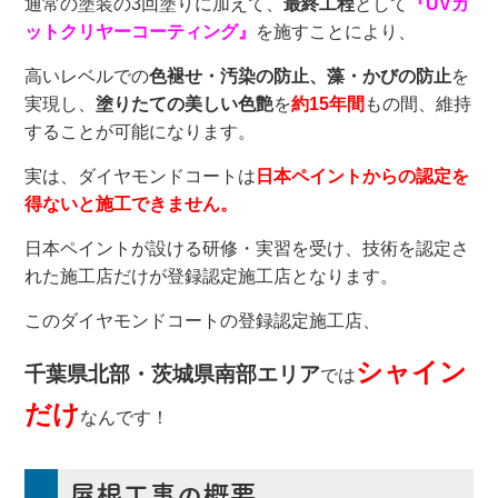
通常の塗装の3回塗りに加えて、
最終工程
として
『UVカ
ットクリヤーコーティング』
を施すことにより、
高いレベルでの
色褪せ・汚染の防止、藻・かびの防止
を
実現し、
塗りたての美しい色艶
を
約15年間
もの間、維持
することが可能になります。
実は、ダイヤモンドコートは
日本ペイントからの認定を
得ないと施工できません。
日本ペイントが設ける研修・実習を受け、技術を認定さ
れた施工店だけが登録認定施工店となります。
このダイヤモンドコートの登録認定施工店、
シャイン
千葉県北部・茨城県南部エリア
では
だけ
なんです！
屋根工事の概要