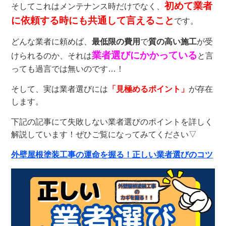
初めて業者
そしてこれはメンテナンス時だけでなく、
に依頼する時にも共通して言えること
です。
どんな業者に頼めば、
最低限の費用
で
質の高い施工
が受
業者選びにかかっている
けられるのか、それは
と言
っても過言では無いのです…！
そして、実は業者選びには
「見極めるポイント」
が存在
します。
下記の記事にて失敗しない業者選びのポイントを詳しく
解説しています！ぜひご覧になってみてください▽
外壁屋根塗装工事の運命を握る！正しい業者選びのコツ