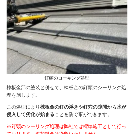
釘頭のコーキング処理
棟板金部の塗装と併せて、棟板金の釘頭のシーリング処
理を施します。
この処理により
棟板金の釘の浮き
や
釘穴の隙間から水が
侵入して劣化が始まる
ことを防ぐ事ができます。
※釘頭のシーリング処理は弊社では標準施工として行っ
ております。追加料金は徴収いたしません。