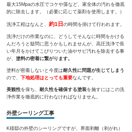
最大15Mpaの水圧でコケや藻など、家全体の汚れを徹底
的に除去します。（必要に応じて薬剤を使用します。）
約1日
洗浄工程はなんと、
の時間を掛けて行われます。
洗浄だけの作業なのに、どうしてそんなに時間をかける
んだろうと疑問に思うかもしれませんが、高圧洗浄で長
い年月をかけてこびりついた油やサビ汚れを除去する事
が、
塗料の密着に繋がります。
塗料が密着しないと今度は
耐久性に問題が生じてしまう
ので、
下地処理はとっても重要
なんです。
美観性
を保ち、
耐久性を確保する塗装
を施すにはこの洗
浄作業を徹底的に行わなければなりません。
外壁シーリング工事
K様邸の外壁のシーリングですが、界面剥離（剥がれ）