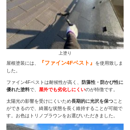
上塗り
『ファイン4Fベスト』
屋根塗装には、
を使用致しま
した。
ファイン4Fベストは耐候性が高く、
防藻性・防かび性に
優れた塗料
で、
屋外でも劣化しにくい
のが特徴です。
太陽光の影響を受けにくいため
長期的に光沢を保つ
こと
ができるので、綺麗な状態を長く維持することが可能で
す。お色はトリノブラウンをお選びいただきました。